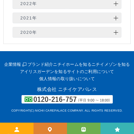
2022年
6月
5月
2021年
4月
3月
9月
8月
2020年
1月
6月
6月
1月
企業情報
ブランド紹介
ニチイホームを知る
ニチイメゾンを知る
アイリスガーデンを知る
サイトのご利用について
個人情報の取り扱いについて
株式会社 ニチイケアパレス
COPYRIGHT(C) NICHII CAREPALACE COMPANY. ALL RIGHTS RESERVED.